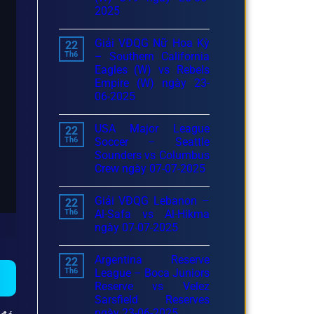
2025
Giải VĐQG Nữ Hoa Kỳ
22
Th6
– Southern California
Eagles (W) vs Rebels
Empire (W) ngày 23-
06-2025
USA Major League
22
Th6
Soccer – Seattle
Sounders vs Columbus
Crew ngày 07-07-2025
Giải VĐQG Lebanon –
22
Th6
Al-Safa vs Al-Hikma
ngày 07-07-2025
Argentina Reserve
22
Th6
League – Boca Juniors
Reserve vs Velez
Sarsfield Reserves
ngày 23-06-2025