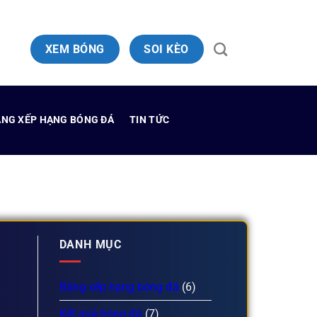
XEM BÓNG
SOI KÈO
NG XẾP HẠNG BÓNG ĐÁ
TIN TỨC
DANH MỤC
Bảng xếp hạng bóng đá
(6)
Kết quả bóng đá
(7)