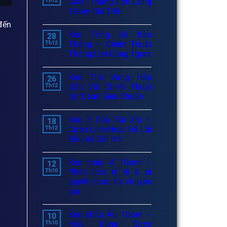
Th12
Cách Thắng Lớn Cùng
1Gom Chi Tiết
 đến
Kèo Tổng Số Bàn
28
Th12
Thắng – Chiến Thuật
Thắng Lớn Cùng 1gom
Kèo Thẻ Vàng Hấp
26
Th12
Dẫn Với Chiến Thuật
Dự Đoán Siêu Chuẩn
Kèo 3 Cửa Tài Xỉu –
18
Th12
Cược Linh Hoạt Để Lãi
Đều Và Dài Hơi
Kèo châu Á 1Gom –
12
Th10
Phân tích tỷ lệ & bí
quyết cược từ chuyên
gia
Kèo châu Âu 1Gom –
10
Th10
Hiểu Đúng Cược