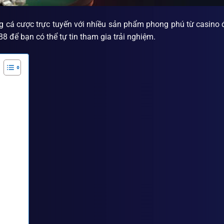
ng cá cược trực tuyến với nhiều sản phẩm phong phú từ casino
88 để bạn có thể tự tin tham gia trải nghiệm.