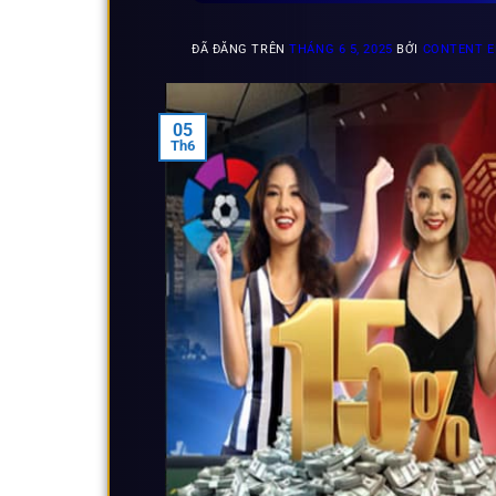
ĐÃ ĐĂNG TRÊN
THÁNG 6 5, 2025
BỞI
CONTENT E
05
Th6