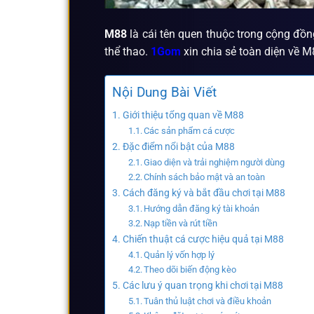
M88
là cái tên quen thuộc trong cộng đồ
thể thao.
1Gom
xin chia sẻ toàn diện về M
Nội Dung Bài Viết
Giới thiệu tổng quan về M88
Các sản phẩm cá cược
Đặc điểm nổi bật của M88
Giao diện và trải nghiệm người dùng
Chính sách bảo mật và an toàn
Cách đăng ký và bắt đầu chơi tại M88
Hướng dẫn đăng ký tài khoản
Nạp tiền và rút tiền
Chiến thuật cá cược hiệu quả tại M88
Quản lý vốn hợp lý
Theo dõi biến động kèo
Các lưu ý quan trọng khi chơi tại M88
Tuân thủ luật chơi và điều khoản