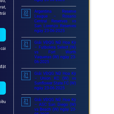
đó,
at,
Argentina Reserve
22
trải
Th6
League – Rosario
Central Reserves vs
San Lorenzo Reserves
ngày 23-06-2025
Giải VĐQG Nữ Hoa Kỳ
21
Th6
– Futbolera Select (W)
 cái
vs Fort Worth
Vaqueras (W) ngày 23-
06-2025
 đặt
Giải VĐQG Nữ Hoa Kỳ
21
Th6
– Union KC (W) vs
Sunflower State FC (W)
ngày 23-06-2025
Giải VĐQG Nữ Hoa Kỳ
21
hiều
Th6
– ASC San Diego (W)
vs Beach (W) ngày 23-