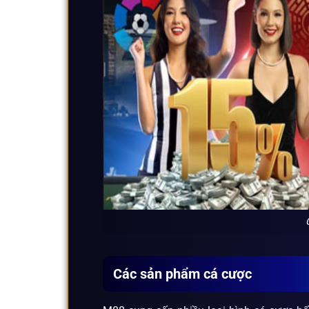
Các sản phẩm cá cược