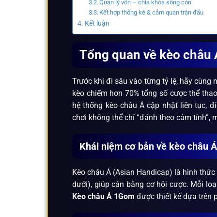
Quản lý vốn – chìa khóa sống còn
Kết hợp thống kê & cảm quan trận đấu
Kết luận
Tổng quan về kèo châu
Trước khi đi sâu vào từng tỷ lệ, hãy cùng 
kèo chiếm hơn 70% tổng số cược thể thao
hệ thống kèo châu Á cập nhật liên tục, đi
chơi không thể chỉ “đánh theo cảm tính”,
Khái niệm cơ bản về kèo châu Á
Kèo châu Á (Asian Handicap) là hình thức 
dưới), giúp cân bằng cơ hội cược. Mỗi loạ
Kèo châu Á 1Gom
được thiết kế dựa trên p