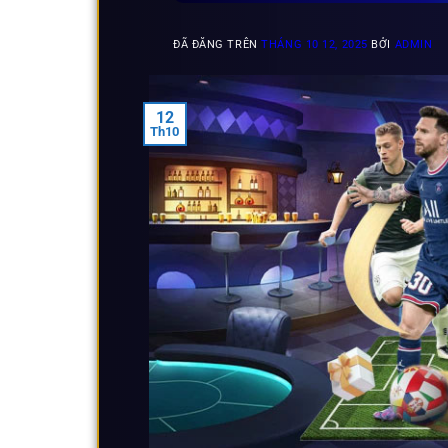
ĐÃ ĐĂNG TRÊN
THÁNG 10 12, 2025
BỞI
ADMIN
12
Th10