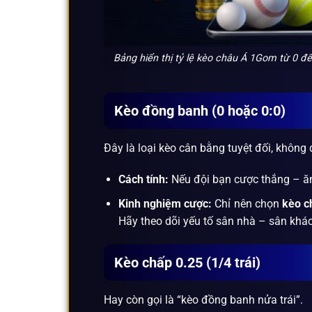
Bảng hiển thị tỷ lệ kèo châu Á 1Gom từ 0 đến
Kèo đồng banh (0 hoặc 0:0)
Đây là loại kèo cân bằng tuyệt đối, không
Cách tính:
Nếu đội bạn cược thắng – ăn 
Kinh nghiệm cược:
Chỉ nên chọn
kèo c
Hãy theo dõi yếu tố sân nhà – sân khác
Kèo chấp 0.25 (1/4 trái)
Hay còn gọi là “kèo đồng banh nửa trái”.