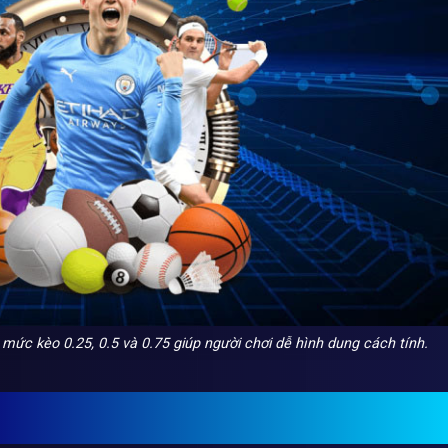
mức kèo 0.25, 0.5 và 0.75 giúp người chơi dễ hình dung cách tính.