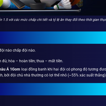
 1.5 với các mức chấp chi tiết và tỷ lệ ăn thay đổi theo thời gian thự
 đội nào chấp đội nào.
đủ; hòa – hoàn tiền; thua – mất tiền.
hâu Á 1Gom
loại đồng banh khi hai đội có phong độ tương đươ
h, bởi đội chủ nhà thường có lợi thế nhỏ (~55% xác suất thắng)