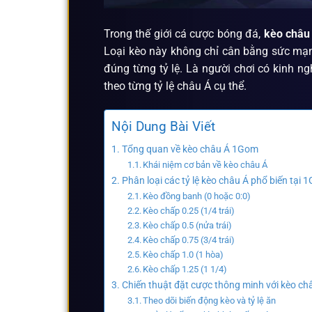
Trong thế giới cá cược bóng đá,
kèo châu
Loại kèo này không chỉ cân bằng sức mạn
đúng từng tỷ lệ. Là người chơi có kinh ng
theo từng tỷ lệ châu Á cụ thể.
Nội Dung Bài Viết
Tổng quan về kèo châu Á 1Gom
Khái niệm cơ bản về kèo châu Á
Phân loại các tỷ lệ kèo châu Á phổ biến tại
Kèo đồng banh (0 hoặc 0:0)
Kèo chấp 0.25 (1/4 trái)
Kèo chấp 0.5 (nửa trái)
Kèo chấp 0.75 (3/4 trái)
Kèo chấp 1.0 (1 hòa)
Kèo chấp 1.25 (1 1/4)
Chiến thuật đặt cược thông minh với kèo c
Theo dõi biến động kèo và tỷ lệ ăn