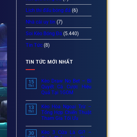
Lịch thi đấu bóng đá
(6)
Nhà cái uy tín
(7)
Soi Kèo Bóng Đá
(5.440)
Tin Tức
(8)
TIN TỨC MỚI NHẤT
Kèo Draw No Bet – Bí
15
Th1
Quyết Cá Cược Hiệu
Quả Tại 1GOM
Kèo Hòa Ngoại Trừ –
13
Th1
Tổng Hợp Chiến Thuật
Tham Gia Tối Ưu
Kèo 3 Cửa Là Gì? –
30