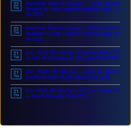
Argentina Reserve League – Boca Juniors
22
Th6
Reserve vs Velez Sarsfield Reserves ngày 23-
06-2025
Argentina Reserve League – Rosario Central
22
Th6
Reserves vs San Lorenzo Reserves ngày 23-
06-2025
Giải VĐQG Nữ Hoa Kỳ – Futbolera Select (W)
21
Th6
vs Fort Worth Vaqueras (W) ngày 23-06-2025
Giải VĐQG Nữ Hoa Kỳ – Union KC (W) vs
21
Th6
Sunflower State FC (W) ngày 23-06-2025
Giải VĐQG Nữ Hoa Kỳ – ASC San Diego (W)
21
Th6
vs Beach (W) ngày 23-06-2025