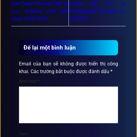
San Diego Parceiro (W) vs
France (W) U19 vs
Los Angeles Surf (W)
Portugal (W) U19 ngày 24-
ngày 23-06-2025
06-2025
Để lại một bình luận
Email của bạn sẽ không được hiển thị công
khai.
Các trường bắt buộc được đánh dấu
*
Bình luận
*
Tên
*