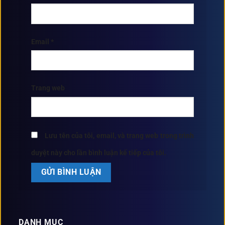
Email
*
Trang web
Lưu tên của tôi, email, và trang web trong trình
duyệt này cho lần bình luận kế tiếp của tôi.
DANH MỤC