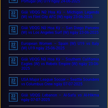
Th6
Portugal (W) U19 ngày 24-06-2025
Giải VĐQG Nữ Hoa Kỳ – Michigan Legends
22
Th6
(W) vs Flint City AFC (W) ngày 23-06-2025
Giải VĐQG Nữ Hoa Kỳ – San Diego Parceiro
22
Th6
(W) vs Los Angeles Surf (W) ngày 23-06-2025
European Women – Spain (W) U19 vs Italy
22
Th6
(W) U19 ngày 25-06-2025
Giải VĐQG Nữ Hoa Kỳ – Southern California
22
Th6
Eagles (W) vs Rebels Empire (W) ngày 23-06-
2025
USA Major League Soccer – Seattle Sounders
22
Th6
vs Columbus Crew ngày 07-07-2025
Giải VĐQG Lebanon – Al-Safa vs Al-Hikma
22
Th6
ngày 07-07-2025