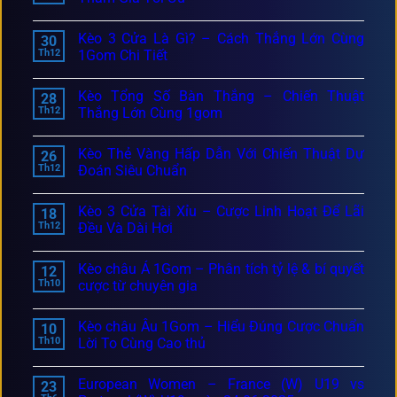
Kèo 3 Cửa Là Gì? – Cách Thắng Lớn Cùng
30
Th12
1Gom Chi Tiết
Kèo Tổng Số Bàn Thắng – Chiến Thuật
28
Th12
Thắng Lớn Cùng 1gom
Kèo Thẻ Vàng Hấp Dẫn Với Chiến Thuật Dự
26
Th12
Đoán Siêu Chuẩn
Kèo 3 Cửa Tài Xỉu – Cược Linh Hoạt Để Lãi
18
Th12
Đều Và Dài Hơi
Kèo châu Á 1Gom – Phân tích tỷ lệ & bí quyết
12
Th10
cược từ chuyên gia
Kèo châu Âu 1Gom – Hiểu Đúng Cược Chuẩn
10
Th10
Lời To Cùng Cao thủ
European Women – France (W) U19 vs
23