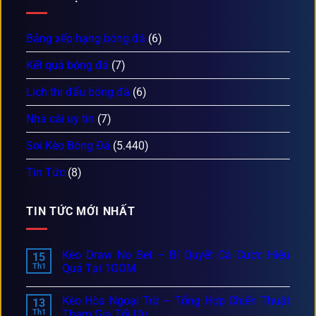
Bảng xếp hạng bóng đá
(6)
Kết quả bóng đá
(7)
Lịch thi đấu bóng đá
(6)
Nhà cái uy tín
(7)
Soi Kèo Bóng Đá
(5.440)
Tin Tức
(8)
TIN TỨC MỚI NHẤT
Kèo Draw No Bet – Bí Quyết Cá Cược Hiệu
15
Th1
Quả Tại 1GOM
Kèo Hòa Ngoại Trừ – Tổng Hợp Chiến Thuật
13
Th1
Tham Gia Tối Ưu