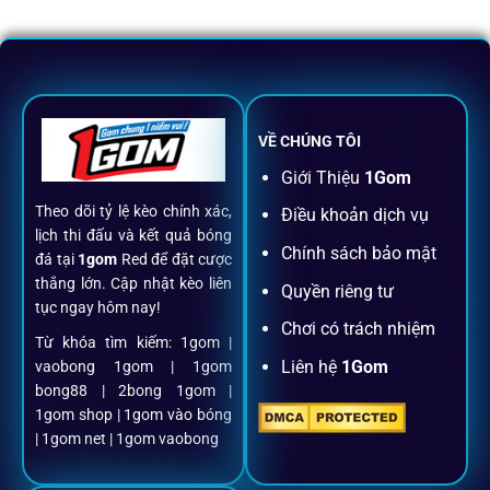
VỀ CHÚNG TÔI
Giới Thiệu
1Gom
Theo dõi tỷ lệ kèo chính xác,
Điều khoản dịch vụ
lịch thi đấu và kết quả bóng
Chính sách bảo mật
đá tại
1gom
Red để đặt cược
thắng lớn. Cập nhật kèo liên
Quyền riêng tư
tục ngay hôm nay!
Chơi có trách nhiệm
Từ khóa tìm kiếm: 1gom |
Liên hệ
1Gom
vaobong 1gom | 1gom
bong88 | 2bong 1gom |
1gom shop | 1gom vào bóng
| 1gom net | 1gom vaobong