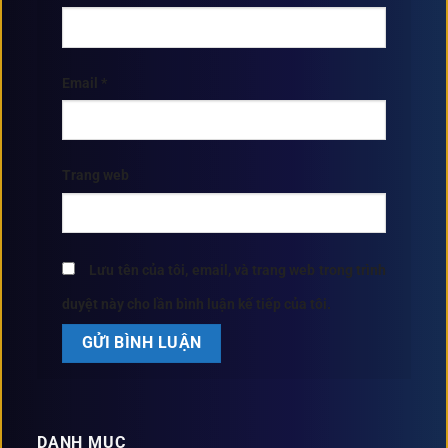
Email
*
Trang web
Lưu tên của tôi, email, và trang web trong trình
duyệt này cho lần bình luận kế tiếp của tôi.
DANH MỤC