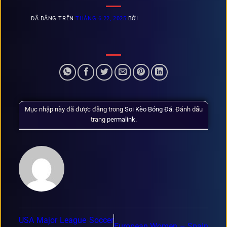
ĐÃ ĐĂNG TRÊN
THÁNG 6 22, 2025
BỞI
Mục nhập này đã được đăng trong
Soi Kèo Bóng Đá
. Đánh dấu
trang
permalink
.
USA Major League Soccer
European Women – Spain