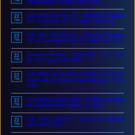
Th6
Portugal (W) U19 ngày 24-06-2025
Giải VĐQG Nữ Hoa Kỳ – Michigan Legends
22
Th6
(W) vs Flint City AFC (W) ngày 23-06-2025
Giải VĐQG Nữ Hoa Kỳ – San Diego Parceiro
22
Th6
(W) vs Los Angeles Surf (W) ngày 23-06-2025
European Women – Spain (W) U19 vs Italy
22
Th6
(W) U19 ngày 25-06-2025
Giải VĐQG Nữ Hoa Kỳ – Southern California
22
Th6
Eagles (W) vs Rebels Empire (W) ngày 23-06-
2025
USA Major League Soccer – Seattle Sounders
22
Th6
vs Columbus Crew ngày 07-07-2025
Giải VĐQG Lebanon – Al-Safa vs Al-Hikma
22
Th6
ngày 07-07-2025