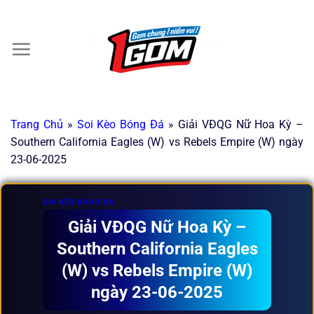
Chuyển
đến
×
nội
dung
Trang Chủ
»
Soi Kèo Bóng Đá
»
Giải VĐQG Nữ Hoa Kỳ –
Southern California Eagles (W) vs Rebels Empire (W) ngày
23-06-2025
SOI KÈO BÓNG ĐÁ
Giải VĐQG Nữ Hoa Kỳ –
Southern California Eagles
(W) vs Rebels Empire (W)
ngày 23-06-2025