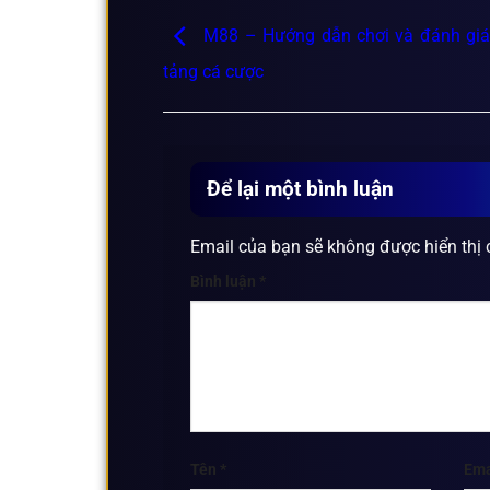
M88 – Hướng dẫn chơi và đánh giá c
tảng cá cược
Để lại một bình luận
Email của bạn sẽ không được hiển thị 
Bình luận
*
Tên
*
Ema