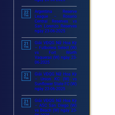
Argentina Reserve
22
Th6
League – Rosario
Central Reserves vs
San Lorenzo Reserves
ngày 23-06-2025
Giải VĐQG Nữ Hoa Kỳ
21
Th6
– Futbolera Select (W)
vs Fort Worth
Vaqueras (W) ngày 23-
06-2025
Giải VĐQG Nữ Hoa Kỳ
21
Th6
– Union KC (W) vs
Sunflower State FC (W)
ngày 23-06-2025
Giải VĐQG Nữ Hoa Kỳ
21
Th6
– ASC San Diego (W)
vs Beach (W) ngày 23-