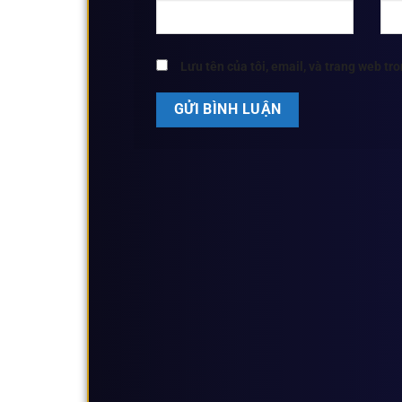
Lưu tên của tôi, email, và trang web tro