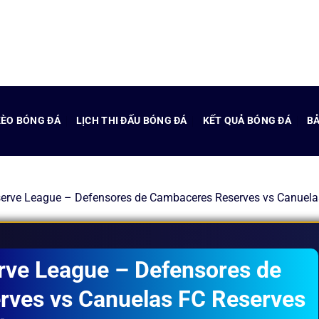
×
KÈO BÓNG ĐÁ
LỊCH THI ĐẤU BÓNG ĐÁ
KẾT QUẢ BÓNG ĐÁ
BẢ
serve League – Defensores de Cambaceres Reserves vs Canuela
rve League – Defensores de
ves vs Canuelas FC Reserves