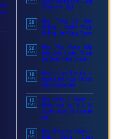
Th12
Cách Thắng Lớn Cùng
dos
1Gom Chi Tiết
06-
Kèo Tổng Số Bàn
28
Th12
Thắng – Chiến Thuật
Thắng Lớn Cùng 1gom
Kèo Thẻ Vàng Hấp
26
Th12
Dẫn Với Chiến Thuật
Dự Đoán Siêu Chuẩn
Kèo 3 Cửa Tài Xỉu –
18
Th12
Cược Linh Hoạt Để Lãi
Đều Và Dài Hơi
Kèo châu Á 1Gom –
12
Th10
Phân tích tỷ lệ & bí
quyết cược từ chuyên
gia
Kèo châu Âu 1Gom –
10
Th10
Hiểu Đúng Cược