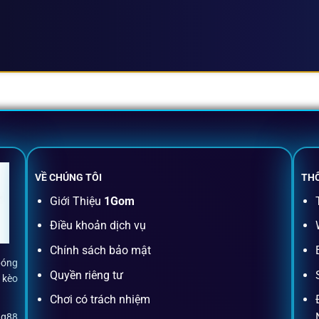
VỀ CHÚNG TÔI
THÔ
Giới Thiệu
1Gom
Điều khoản dịch vụ
Chính sách bảo mật
 bóng
Quyền riêng tư
 kèo
Chơi có trách nhiệm
ng88