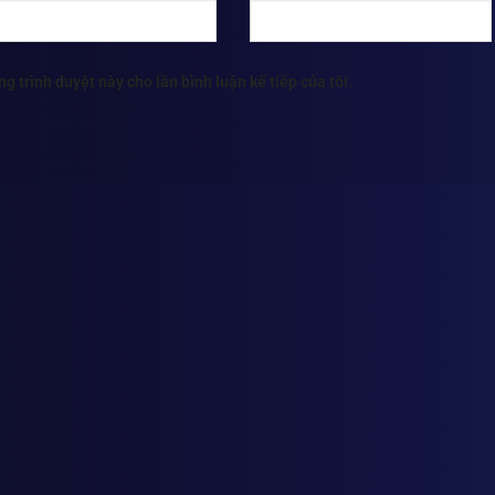
ng trình duyệt này cho lần bình luận kế tiếp của tôi.