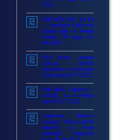
2025
Giải VĐQG Nữ Hoa Kỳ
22
Th6
– Southern California
Eagles (W) vs Rebels
Empire (W) ngày 23-
06-2025
USA Major League
22
Th6
Soccer – Seattle
Sounders vs Columbus
Crew ngày 07-07-2025
Giải VĐQG Lebanon –
22
Th6
Al-Safa vs Al-Hikma
ngày 07-07-2025
Argentina Reserve
22
Th6
League – Boca Juniors
Reserve vs Velez
Sarsfield Reserves
ngày 23-06-2025