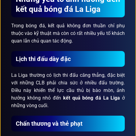
kết quả bóng đá La Liga
Trong bóng đá, kết quả không đơn thuần chỉ phụ
thuộc vào kỹ thuật mà còn có rất nhiều yếu tố khách
quan lẫn chủ quan tác động.
Lịch thi đấu dày đặc
La Liga thường có lịch thi đấu căng thẳng, đặc biệt
với những CLB phải chia sức ở nhiều đấu trường.
Điều này khiến thể lực cầu thủ bị bào mòn, ảnh
hưởng không nhỏ đến
kết quả bóng đá La Liga
ở
những vòng cuối.
Chấn thương và thẻ phạt