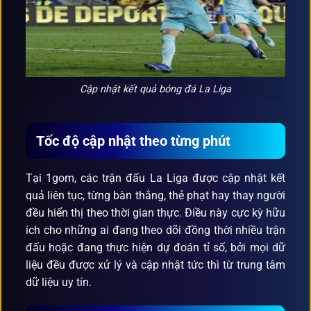
Cập nhật kết quả bóng đá La Liga
Tốc độ cập nhật theo từng phút
Tại 1gom, các trận đấu La Liga được cập nhật kết
quả liên tục, từng bàn thắng, thẻ phạt hay thay người
đều hiển thị theo thời gian thực. Điều này cực kỳ hữu
ích cho những ai đang theo dõi đồng thời nhiều trận
đấu hoặc đang thực hiện dự đoán tỉ số, bởi mọi dữ
liệu đều được xử lý và cập nhật tức thì từ trung tâm
dữ liệu uy tín.