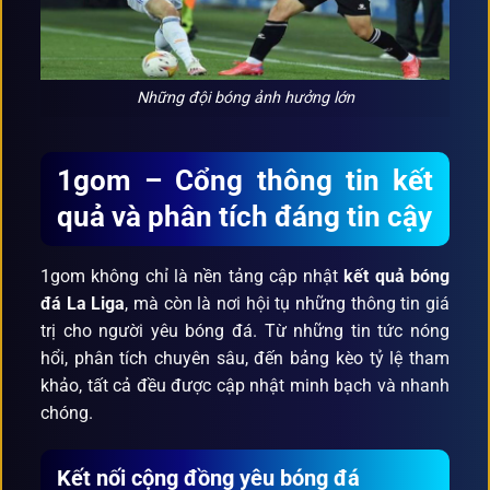
Những đội bóng ảnh hưởng lớn
1gom – Cổng thông tin kết
quả và phân tích đáng tin cậy
1gom không chỉ là nền tảng cập nhật
kết quả bóng
đá La Liga
, mà còn là nơi hội tụ những thông tin giá
trị cho người yêu bóng đá. Từ những tin tức nóng
hổi, phân tích chuyên sâu, đến bảng kèo tỷ lệ tham
khảo, tất cả đều được cập nhật minh bạch và nhanh
chóng.
Kết nối cộng đồng yêu bóng đá