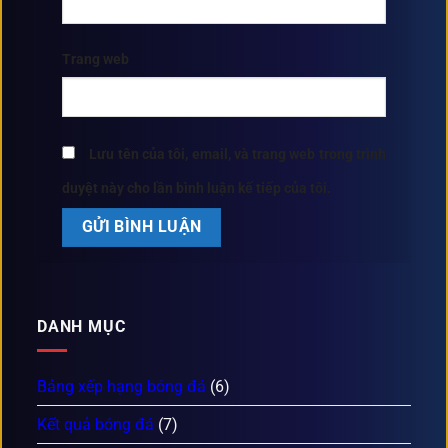
Trang web
Lưu tên của tôi, email, và trang web trong trình
duyệt này cho lần bình luận kế tiếp của tôi.
DANH MỤC
Bảng xếp hạng bóng đá
(6)
Kết quả bóng đá
(7)