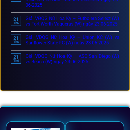
06-2025
Giải VĐQG Nữ Hoa Kỳ – Futbolera Select (W)
21
Th6
vs Fort Worth Vaqueras (W) ngày 23-06-2025
Giải VĐQG Nữ Hoa Kỳ – Union KC (W) vs
21
Th6
Sunflower State FC (W) ngày 23-06-2025
Giải VĐQG Nữ Hoa Kỳ – ASC San Diego (W)
21
Th6
vs Beach (W) ngày 23-06-2025