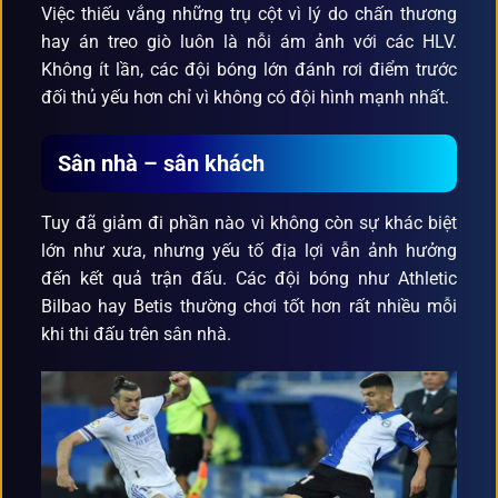
Việc thiếu vắng những trụ cột vì lý do chấn thương
hay án treo giò luôn là nỗi ám ảnh với các HLV.
Không ít lần, các đội bóng lớn đánh rơi điểm trước
đối thủ yếu hơn chỉ vì không có đội hình mạnh nhất.
Sân nhà – sân khách
Tuy đã giảm đi phần nào vì không còn sự khác biệt
lớn như xưa, nhưng yếu tố địa lợi vẫn ảnh hưởng
đến kết quả trận đấu. Các đội bóng như Athletic
Bilbao hay Betis thường chơi tốt hơn rất nhiều mỗi
khi thi đấu trên sân nhà.