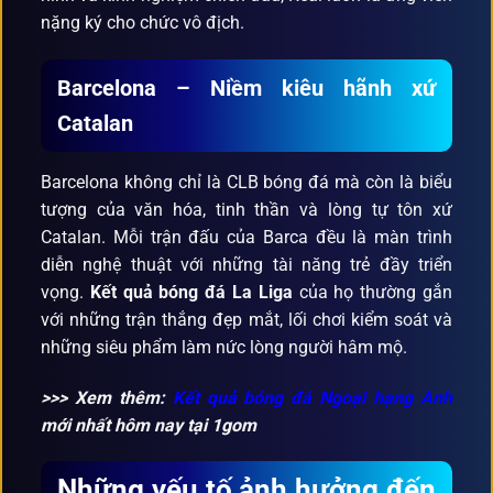
nặng ký cho chức vô địch.
Barcelona – Niềm kiêu hãnh xứ
Catalan
Barcelona không chỉ là CLB bóng đá mà còn là biểu
tượng của văn hóa, tinh thần và lòng tự tôn xứ
Catalan. Mỗi trận đấu của Barca đều là màn trình
diễn nghệ thuật với những tài năng trẻ đầy triển
vọng.
Kết quả bóng đá La Liga
của họ thường gắn
với những trận thắng đẹp mắt, lối chơi kiểm soát và
những siêu phẩm làm nức lòng người hâm mộ.
>>> Xem thêm:
Kết quả bóng đá Ngoại hạng Anh
mới nhất hôm nay tại 1gom
Những yếu tố ảnh hưởng đến