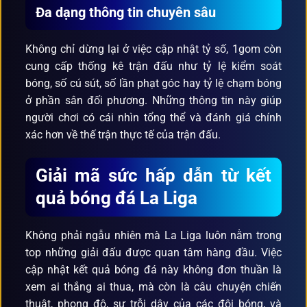
Đa dạng thông tin chuyên sâu
Không chỉ dừng lại ở việc cập nhật tỷ số, 1gom còn
cung cấp thống kê trận đấu như tỷ lệ kiểm soát
bóng, số cú sút, số lần phạt góc hay tỷ lệ chạm bóng
ở phần sân đối phương. Những thông tin này giúp
người chơi có cái nhìn tổng thể và đánh giá chính
xác hơn về thế trận thực tế của trận đấu.
Giải mã sức hấp dẫn từ kết
quả bóng đá La Liga
Không phải ngẫu nhiên mà La Liga luôn nằm trong
top những giải đấu được quan tâm hàng đầu. Việc
cập nhật kết quả bóng đá này
không đơn thuần là
xem ai thắng ai thua, mà còn là câu chuyện chiến
thuật, phong độ, sự trỗi dậy của các đội bóng, và