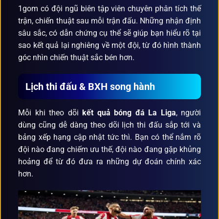
1gom có đội ngũ biên tập viên chuyên phân tích thế
trận, chiến thuật sau mỗi trận đấu. Những nhận định
sâu sắc, có dẫn chứng cụ thể sẽ giúp bạn hiểu rõ tại
sao kết quả lại nghiêng về một đội, từ đó hình thành
góc nhìn chiến thuật sắc bén hơn.
Lịch thi đấu & BXH song hành
Mỗi khi theo dõi
kết quả bóng đá La Liga
, người
dùng cũng dễ dàng theo dõi lịch thi đấu sắp tới và
bảng xếp hạng cập nhật tức thì. Bạn có thể nắm rõ
đội nào đang chiếm ưu thế, đội nào đang gặp khủng
hoảng để từ đó đưa ra những dự đoán chính xác
hơn.