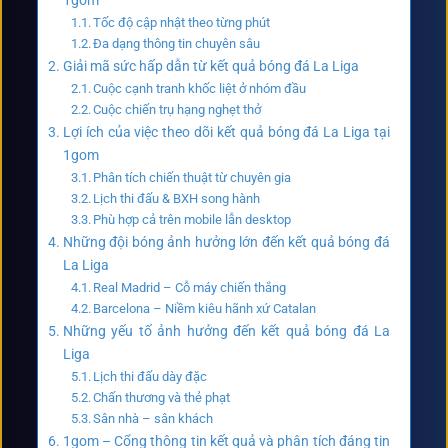
1gom
Tốc độ cập nhật theo từng phút
Đa dạng thông tin chuyên sâu
Giải mã sức hấp dẫn từ kết quả bóng đá La Liga
Cuộc cạnh tranh khốc liệt ở nhóm đầu
Cuộc chiến trụ hạng nghẹt thở
Lợi ích của việc theo dõi kết quả bóng đá La Liga tại
1gom
Phân tích chiến thuật từ chuyên gia
Lịch thi đấu & BXH song hành
Phù hợp cả trên mobile lẫn desktop
Những đội bóng ảnh hưởng lớn đến kết quả bóng đá
La Liga
Real Madrid – Cỗ máy chiến thắng
Barcelona – Niềm kiêu hãnh xứ Catalan
Những yếu tố ảnh hưởng đến kết quả bóng đá La
Liga
Lịch thi đấu dày đặc
Chấn thương và thẻ phạt
Sân nhà – sân khách
1gom – Cổng thông tin kết quả và phân tích đáng tin