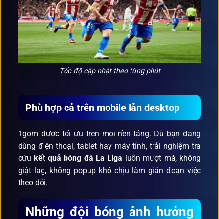
Tốc độ cập nhật theo từng phút
Phù hợp cả trên mobile lẫn desktop
1gom được tối ưu trên mọi nền tảng. Dù bạn đang
dùng điện thoại, tablet hay máy tính, trải nghiệm tra
cứu
kết quả bóng đá La Liga
luôn mượt mà, không
giật lag, không popup khó chịu làm gián đoạn việc
theo dõi.
Những đội bóng ảnh hưởng