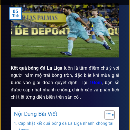
05
Th6
Kết quả bóng đá La Liga
luôn là tâm điểm chú ý với
người hâm mộ trái bóng tròn, đặc biệt khi mùa giải
bước vào giai đoạn quyết định. Tại
1Gom
, bạn sẽ
được cập nhật nhanh chóng, chính xác và phân tích
chi tiết từng diễn biến trên sân cỏ .
Nội Dung Bài Viết
Cập nhật kết quả bóng đá La Liga nhanh chóng tại