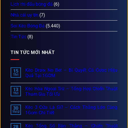
Lịch thi đấu bóng đá
(6)
Nhà cái uy tín
(7)
Soi Kèo Bóng Đá
(5.440)
Tin Tức
(8)
TIN TỨC MỚI NHẤT
Kèo Draw No Bet – Bí Quyết Cá Cược Hiệu
15
Th1
Quả Tại 1GOM
Kèo Hòa Ngoại Trừ – Tổng Hợp Chiến Thuật
13
Th1
Tham Gia Tối Ưu
Kèo 3 Cửa Là Gì? – Cách Thắng Lớn Cùng
30
Th12
1Gom Chi Tiết
Kèo Tổng Số Bàn Thắng – Chiến Thuật
28