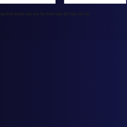
ng trình duyệt này cho lần bình luận kế tiếp của tôi.