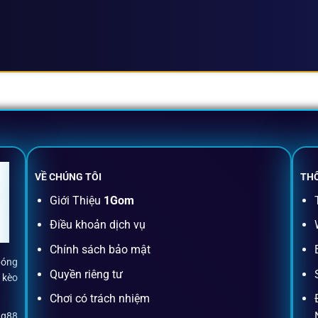
VỀ CHÚNG TÔI
THÔ
Giới Thiệu
1Gom
Điều khoản dịch vụ
Chính sách bảo mật
 bóng
Quyền riêng tư
 kèo
Chơi có trách nhiệm
ng88