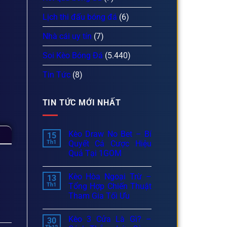
Lịch thi đấu bóng đá
(6)
Nhà cái uy tín
(7)
Soi Kèo Bóng Đá
(5.440)
Tin Tức
(8)
TIN TỨC MỚI NHẤT
Kèo Draw No Bet – Bí
15
Th1
Quyết Cá Cược Hiệu
Quả Tại 1GOM
Kèo Hòa Ngoại Trừ –
13
Th1
Tổng Hợp Chiến Thuật
Tham Gia Tối Ưu
Kèo 3 Cửa Là Gì? –
30