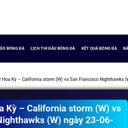
×
KÈO BÓNG ĐÁ
LỊCH THI ĐẤU BÓNG ĐÁ
KẾT QUẢ BÓNG ĐÁ
BẢ
 Hoa Kỳ – California storm (W) vs San Francisco Nighthawks 
 Kỳ – California storm (W) vs
Nighthawks (W) ngày 23-06-