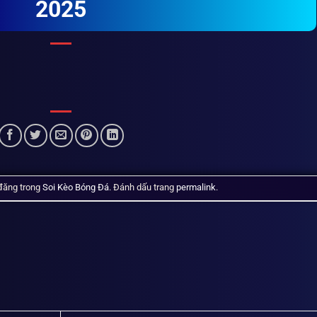
2025
đăng trong
Soi Kèo Bóng Đá
. Đánh dấu trang
permalink
.