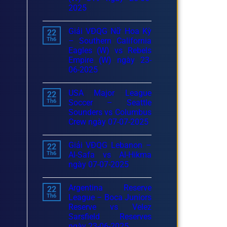
2025
Giải VĐQG Nữ Hoa Kỳ
22
Th6
– Southern California
Eagles (W) vs Rebels
Empire (W) ngày 23-
06-2025
USA Major League
22
Th6
Soccer – Seattle
Sounders vs Columbus
Crew ngày 07-07-2025
Giải VĐQG Lebanon –
22
Th6
Al-Safa vs Al-Hikma
ngày 07-07-2025
Argentina Reserve
22
Th6
League – Boca Juniors
Reserve vs Velez
Sarsfield Reserves
ngày 23-06-2025