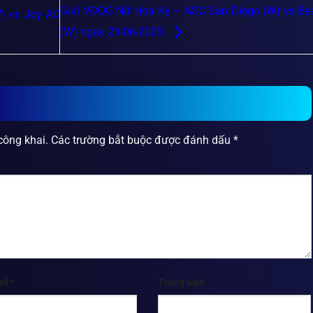
Giải VĐQG Nữ Hoa Kỳ – ASC San Diego (W) vs Be
) vs Joy AC
(W) ngày 23-06-2025
công khai.
Các trường bắt buộc được đánh dấu
*
il
*
Trang web