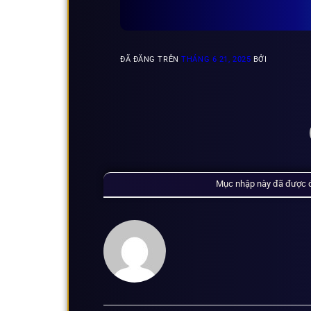
ĐÃ ĐĂNG TRÊN
THÁNG 6 21, 2025
BỞI
Mục nhập này đã được 