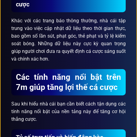
cược
Khác với các trang báo thông thường, nhà cái tập
trung vào việc cập nhật dữ liệu theo thời gian thực,
bao gồm số lần sút, phạt góc, thẻ phạt và tỷ lệ kiểm
soát bóng. Những dữ liệu này cực kỳ quan trọng
giúp người chơi đưa ra quyết định cá cược sáng suốt
và chính xác hơn.
Các tính năng nổi bật trên
7m giúp tăng lợi thế cá cược
Sau khi hiểu nhà cái bạn cần biết cách tận dụng các
tính năng nổi bật của nền tảng này để tăng cơ hội
thắng cược.