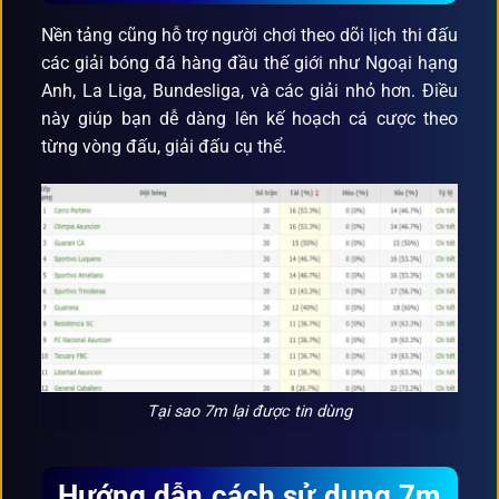
Nền tảng cũng hỗ trợ người chơi theo dõi lịch thi đấu
các giải bóng đá hàng đầu thế giới như Ngoại hạng
Anh, La Liga, Bundesliga, và các giải nhỏ hơn. Điều
này giúp bạn dễ dàng lên kế hoạch cá cược theo
từng vòng đấu, giải đấu cụ thể.
Tại sao 7m lại được tin dùng
Hướng dẫn cách sử dụng 7m