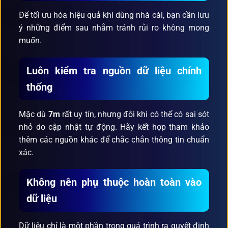
Để tối ưu hóa hiệu quả khi dùng nhà cái, bạn cần lưu
ý những điểm sau nhằm tránh rủi ro không mong
muốn.
Luôn kiểm tra nguồn dữ liệu chính
thống
Mặc dù
7m
rất uy tín, nhưng đôi khi có thể có sai sót
nhỏ do cập nhật tự động. Hãy kết hợp tham khảo
thêm các nguồn khác để chắc chắn thông tin chuẩn
xác.
Không nên phụ thuộc hoàn toàn vào
dữ liệu
Dữ liệu chỉ là một phần trong quá trình ra quyết định