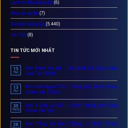
Lịch thi đấu bóng đá
(6)
Nhà cái uy tín
(7)
Soi Kèo Bóng Đá
(5.440)
Tin Tức
(8)
TIN TỨC MỚI NHẤT
Kèo Draw No Bet – Bí Quyết Cá Cược Hiệu
15
Th1
Quả Tại 1GOM
Kèo Hòa Ngoại Trừ – Tổng Hợp Chiến Thuật
13
Th1
Tham Gia Tối Ưu
Kèo 3 Cửa Là Gì? – Cách Thắng Lớn Cùng
30
Th12
1Gom Chi Tiết
Kèo Tổng Số Bàn Thắng – Chiến Thuật
28