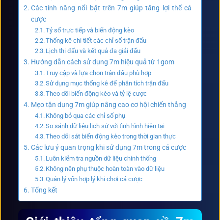
Các tính năng nổi bật trên 7m giúp tăng lợi thế cá
cược
Tỷ số trực tiếp và biến động kèo
Thống kê chi tiết các chỉ số trận đấu
Lịch thi đấu và kết quả đa giải đấu
Hướng dẫn cách sử dụng 7m hiệu quả từ 1gom
Truy cập và lựa chọn trận đấu phù hợp
Sử dụng mục thống kê để phân tích trận đấu
Theo dõi biến động kèo và tỷ lệ cược
Mẹo tận dụng 7m giúp nâng cao cơ hội chiến thắng
Không bỏ qua các chỉ số phụ
So sánh dữ liệu lịch sử với tình hình hiện tại
Theo dõi sát biến động kèo trong thời gian thực
Các lưu ý quan trọng khi sử dụng 7m trong cá cược
Luôn kiểm tra nguồn dữ liệu chính thống
Không nên phụ thuộc hoàn toàn vào dữ liệu
Quản lý vốn hợp lý khi chơi cá cược
Tổng kết