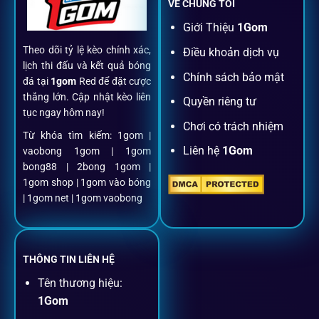
VỀ CHÚNG TÔI
Giới Thiệu
1Gom
Theo dõi tỷ lệ kèo chính xác,
Điều khoản dịch vụ
lịch thi đấu và kết quả bóng
Chính sách bảo mật
đá tại
1gom
Red để đặt cược
thắng lớn. Cập nhật kèo liên
Quyền riêng tư
tục ngay hôm nay!
Chơi có trách nhiệm
Từ khóa tìm kiếm: 1gom |
Liên hệ
1Gom
vaobong 1gom | 1gom
bong88 | 2bong 1gom |
1gom shop | 1gom vào bóng
| 1gom net | 1gom vaobong
THÔNG TIN LIÊN HỆ
Tên thương hiệu:
1Gom