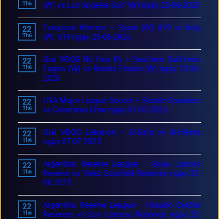
Th6
(W) vs Los Angeles Surf (W) ngày 23-06-2025
European Women – Spain (W) U19 vs Italy
22
Th6
(W) U19 ngày 25-06-2025
Giải VĐQG Nữ Hoa Kỳ – Southern California
22
Th6
Eagles (W) vs Rebels Empire (W) ngày 23-06-
2025
USA Major League Soccer – Seattle Sounders
22
Th6
vs Columbus Crew ngày 07-07-2025
Giải VĐQG Lebanon – Al-Safa vs Al-Hikma
22
Th6
ngày 07-07-2025
Argentina Reserve League – Boca Juniors
22
Th6
Reserve vs Velez Sarsfield Reserves ngày 23-
06-2025
Argentina Reserve League – Rosario Central
22
Th6
Reserves vs San Lorenzo Reserves ngày 23-