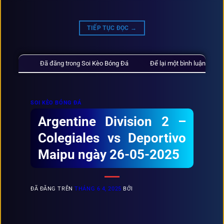
TIẾP TỤC ĐỌC
→
Đã đăng trong
Soi Kèo Bóng Đá
Để lại một bình luận
SOI KÈO BÓNG ĐÁ
Argentine Division 2 –
Colegiales vs Deportivo
Maipu ngày 26-05-2025
ĐÃ ĐĂNG TRÊN
THÁNG 6 4, 2025
BỞI