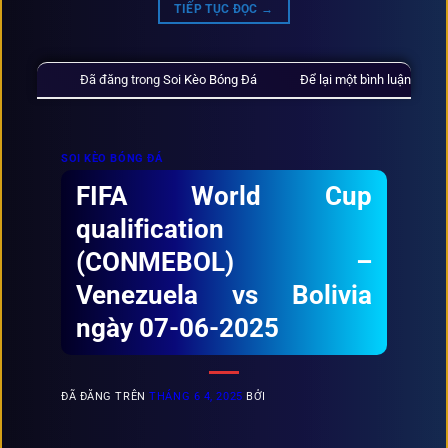
TIẾP TỤC ĐỌC
→
Đã đăng trong
Soi Kèo Bóng Đá
Để lại một bình luận
SOI KÈO BÓNG ĐÁ
FIFA World Cup
qualification
(CONMEBOL) –
Venezuela vs Bolivia
ngày 07-06-2025
ĐÃ ĐĂNG TRÊN
THÁNG 6 4, 2025
BỞI