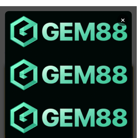
Chuyển
đến
×
nội
dung
Trang Chủ
»
Soi Kèo Bóng Đá
»
Trang 544
Soi Kèo Bóng Đá Nhà Cái Chuẩn
100% Cùng 1Gom Mỗi Ngày!
Cùng 1gom oanh tạc giải thưởng mỗi trận đấu bóng
đá và mang về số tiền khủng mỗi ngày tại chuyên
mục Soi kèo bóng đá. Tại đây cung cấp các nhận
định bóng đá từ chuyên gia cá cược lâu năm, bao
win 100%.