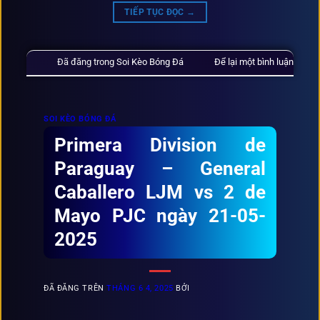
TIẾP TỤC ĐỌC
→
Đã đăng trong
Soi Kèo Bóng Đá
Để lại một bình luận
SOI KÈO BÓNG ĐÁ
Primera Division de
Paraguay – General
Caballero LJM vs 2 de
Mayo PJC ngày 21-05-
2025
ĐÃ ĐĂNG TRÊN
THÁNG 6 4, 2025
BỞI